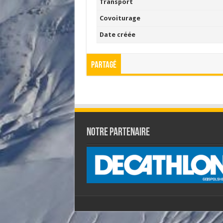
Transport
Covoiturage
Date créée
Partagé
Notre partenaire