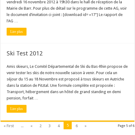
vendredi 16 novembre 2012 à 19h30 dans le hall de réception de la
Mairie de Barr. Pour plus de détail sur le programme de cette AG, voir
le document d’invitation ci-joint : [download id= »17″] Le rapport de
l’AG …
Lire plus
Ski Test 2012
Amis skieurs, Le Comité Départemental de Ski du Bas-Rhin propose de
venir tester les skis de notre nouvelle saison à venir. Pour cela un
séjour du 15 au 18 Novembre est proposé à tous skieurs en Autriche
dans la station de Pitztal. Une formule complète est proposée :
Transport, hébergement dans un hôtel de grand standing en demi
pension, forfait …
Lire plus
5
« First
...
«
2
3
4
6
»
Page 5 of 6