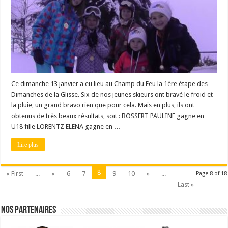
Ce dimanche 13 janvier a eu lieu au Champ du Feu la 1ère étape des
Dimanches de la Glisse. Six de nos jeunes skieurs ont bravé le froid et
la pluie, un grand bravo rien que pour cela. Mais en plus, ils ont
obtenus de très beaux résultats, soit : BOSSERT PAULINE gagne en
U18 fille LORENTZ ELENA gagne en …
Lire plus
8
« First
...
«
6
7
9
10
»
...
Page 8 of 18
Last »
Nos partenaires