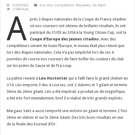
12/05/2022
A la Une
,
Compétition
,
Résultats
,
Ski Alpin
1,508 Vues
A
près 3 étapes nationales de la Coupe de France citadine
où nos coureurs ont obtenu de brillants résultats, ils ont
participé du 31/03 au 3/04 à la Young Citizen Cup, soit la
Coupe d’Europe des jeunes citadins
. Avec des
compétiteurs venant de toute l’Europe, le niveau était plus relevé que
lors des étapes nationales. Cela n’a pas empêché lors de ces 4
journées de course nos coureurs de faire briller les couleurs du club
sur les pistes du Sauze et de Pra Loup.
La palme revient à
Léo Hostetter
qui a failli faire le grand chelem en
U14. Léo emporte 3 des 4 courses, soit 2 slaloms et 1 géant et termine
3ème du 2ème géant. Léo a été impérial, a produit un ski magnifique,
a été très fort mentalement, bref il a réalisé de très grands exploits.
Margaux Seitz a aussi remporté une victoire en géant et termine 2 fois
2ème en slalom et sur le 2ème Géant. Des très bons résultats en vue
de la finale des Ecureuil d’Or.