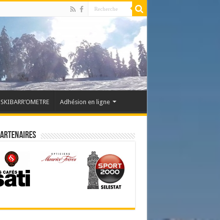
SKIBARR’OMETRE
Adhésion en ligne
partenaires