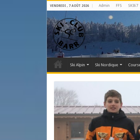
Admin
FFS
SKI67
VENDREDI , 7 AOÛT 2026
Ski Alpin
Ski Nordique
Course