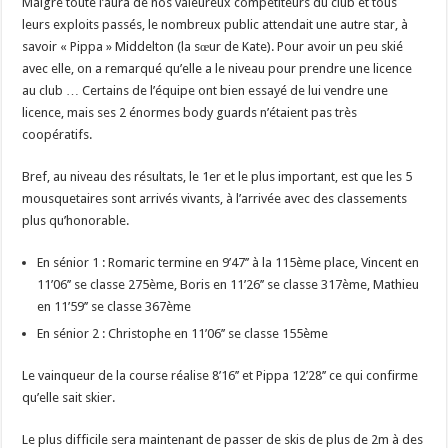
Malgré toute l’aura de nos valeureux compétiteurs du club et tous
leurs exploits passés, le nombreux public attendait une autre star, à
savoir « Pippa » Middelton (la sœur de Kate). Pour avoir un peu skié
avec elle, on a remarqué qu’elle a le niveau pour prendre une licence
au club … Certains de l’équipe ont bien essayé de lui vendre une
licence, mais ses 2 énormes body guards n’étaient pas très
coopératifs.
Bref, au niveau des résultats, le 1er et le plus important, est que les 5
mousquetaires sont arrivés vivants, à l’arrivée avec des classements
plus qu’honorable.
En sénior 1 : Romaric termine en 9’47’’ à la 115ème place, Vincent en
11’06’’ se classe 275ème, Boris en 11’26’’ se classe 317ème, Mathieu
en 11’59’’ se classe 367ème
En sénior 2 : Christophe en 11’06’’ se classe 155ème
Le vainqueur de la course réalise 8’16’’ et Pippa 12’28’’ ce qui confirme
qu’elle sait skier.
Le plus difficile sera maintenant de passer de skis de plus de 2m à des