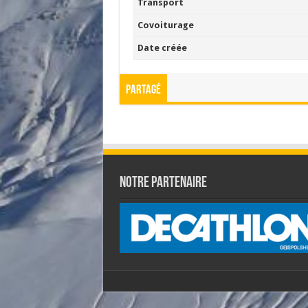
Transport
Covoiturage
Date créée
Partagé
Notre partenaire