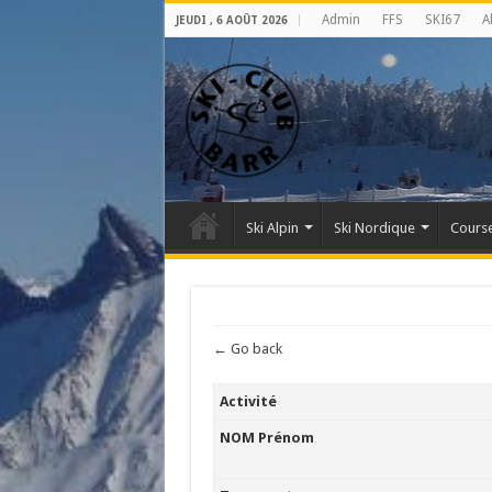
Admin
FFS
SKI67
A
JEUDI , 6 AOÛT 2026
Ski Alpin
Ski Nordique
Course
← Go back
Activité
NOM Prénom