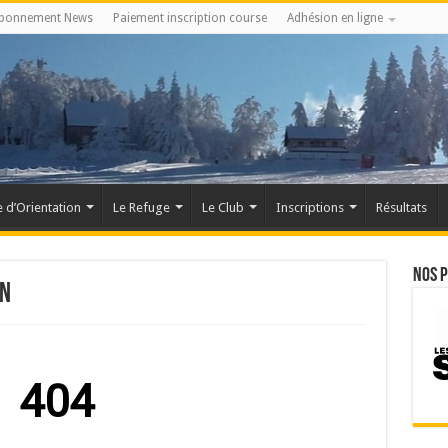
bonnement News
Paiement inscription course
Adhésion en ligne
 d’Orientation
Le Refuge
Le Club
Inscriptions
Résultats
Nos 
on