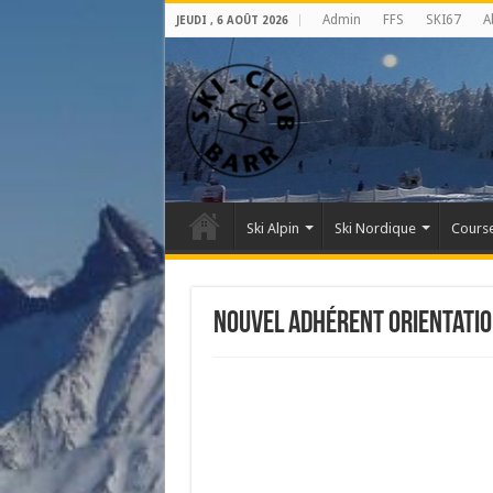
Admin
FFS
SKI67
A
JEUDI , 6 AOÛT 2026
Ski Alpin
Ski Nordique
Course
Nouvel adhérent Orientati