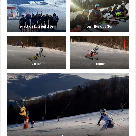
Sélection Ecureuil d’Or
Les filles du SKI67
Chloé
Florine