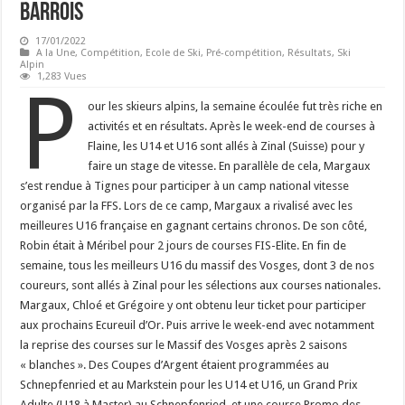
barrois
17/01/2022
A la Une
,
Compétition
,
Ecole de Ski
,
Pré-compétition
,
Résultats
,
Ski
Alpin
1,283 Vues
P
our les skieurs alpins, la semaine écoulée fut très riche en
activités et en résultats. Après le week-end de courses à
Flaine, les U14 et U16 sont allés à Zinal (Suisse) pour y
faire un stage de vitesse. En parallèle de cela, Margaux
s’est rendue à Tignes pour participer à un camp national vitesse
organisé par la FFS. Lors de ce camp, Margaux a rivalisé avec les
meilleures U16 française en gagnant certains chronos. De son côté,
Robin était à Méribel pour 2 jours de courses FIS-Elite. En fin de
semaine, tous les meilleurs U16 du massif des Vosges, dont 3 de nos
coureurs, sont allés à Zinal pour les sélections aux courses nationales.
Margaux, Chloé et Grégoire y ont obtenu leur ticket pour participer
aux prochains Ecureuil d’Or. Puis arrive le week-end avec notamment
la reprise des courses sur le Massif des Vosges après 2 saisons
« blanches ». Des Coupes d’Argent étaient programmées au
Schnepfenried et au Markstein pour les U14 et U16, un Grand Prix
Adulte (U18 à Master) au Schnepfenried, et une course Promo des