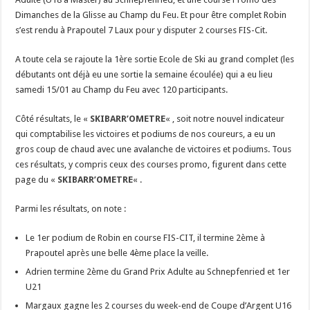
Dimanches de la Glisse au Champ du Feu. Et pour être complet Robin
s’est rendu à Prapoutel 7 Laux pour y disputer 2 courses FIS-Cit.
A toute cela se rajoute la 1ère sortie Ecole de Ski au grand complet (les
débutants ont déjà eu une sortie la semaine écoulée) qui a eu lieu
samedi 15/01 au Champ du Feu avec 120 participants.
Côté résultats, le «
SKIBARR’OMETRE
« , soit notre nouvel indicateur
qui comptabilise les victoires et podiums de nos coureurs, a eu un
gros coup de chaud avec une avalanche de victoires et podiums. Tous
ces résultats, y compris ceux des courses promo, figurent dans cette
page du «
SKIBARR’OMETRE
« .
Parmi les résultats, on note :
Le 1er podium de Robin en course FIS-CIT, il termine 2ème à
Prapoutel après une belle 4ème place la veille.
Adrien termine 2ème du Grand Prix Adulte au Schnepfenried et 1er
U21
Margaux gagne les 2 courses du week-end de Coupe d’Argent U16