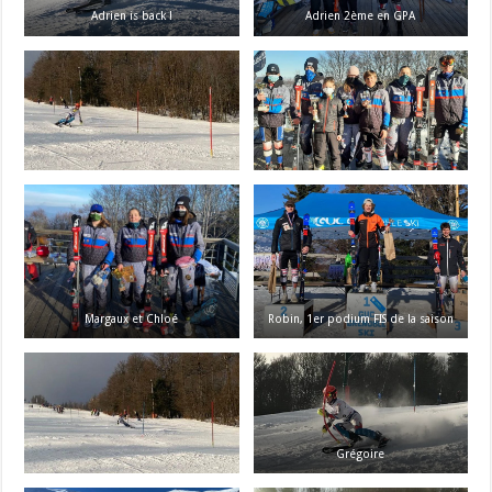
Adrien is back !
Adrien 2ème en GPA
Margaux et Chloé
Robin, 1er podium FIS de la saison
Grégoire