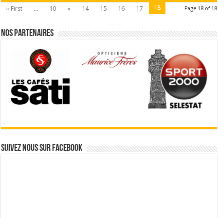
18
« First
...
10
«
14
15
16
17
Page 18 of 18
Nos partenaires
Suivez nous sur Facebook