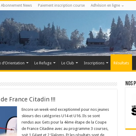
Abonnement News
Paiement inscription course
Adhésion en ligne
 d’Orientation
Le Refuge
Le Club
Inscriptions
Résultats
Nos 
e France Citadin !!!
Encore un week-end exceptionnel pour nos jeunes
skieurs des catégories U14 et U16. Ils se sont
rendus aux Gets pour la 4ème étape de la Coupe
de France Citadine avec au programme 3 courses,
soit 1 Géant et 2 Slaloms. Et les résultats sont de