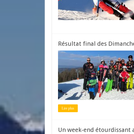
Résultat final des Dimanches 
Lire plus
Un week-end étourdissant av