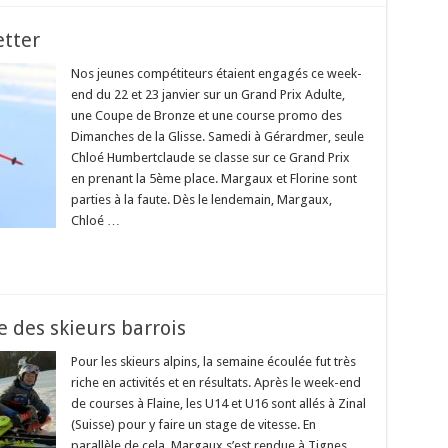
etter
Nos jeunes compétiteurs étaient engagés ce week-
end du 22 et 23 janvier sur un Grand Prix Adulte,
une Coupe de Bronze et une course promo des
Dimanches de la Glisse. Samedi à Gérardmer, seule
Chloé Humbertclaude se classe sur ce Grand Prix
en prenant la 5ème place. Margaux et Florine sont
parties à la faute. Dès le lendemain, Margaux,
Chloé …
e des skieurs barrois
Pour les skieurs alpins, la semaine écoulée fut très
riche en activités et en résultats. Après le week-end
de courses à Flaine, les U14 et U16 sont allés à Zinal
(Suisse) pour y faire un stage de vitesse. En
parallèle de cela, Margaux s’est rendue à Tignes