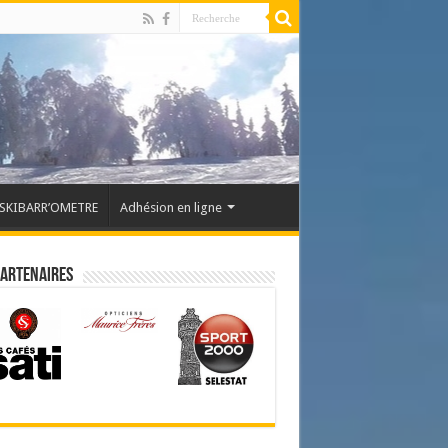
SKIBARR’OMETRE
Adhésion en ligne
partenaires