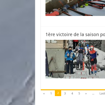
1ère victoire de la saison 
2
«
1
3
4
5
»
...
Last